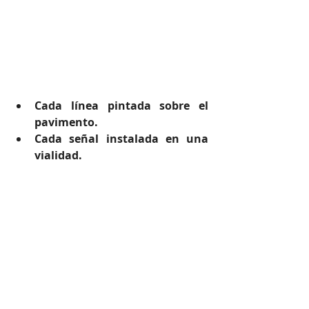
Cada línea pintada sobre el 
pavimento.
Cada señal instalada en una 
vialidad.
Cada dispositivo de seguridad 
colocado en el lugar correcto. 
Cumple la misma función que aquella 
primera señal de STOP: ayudar a las 
personas a tomar mejores decisiones.